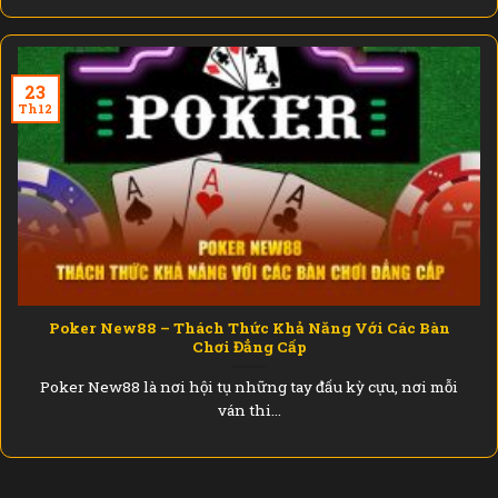
23
Th12
Poker New88 – Thách Thức Khả Năng Với Các Bàn
Chơi Đẳng Cấp
Poker New88 là nơi hội tụ những tay đấu kỳ cựu, nơi mỗi
ván thi...