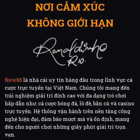
NƠI CẢM XÚC
KHÔNG GIỚI HẠN
New88
là nhà cái uy tín hàng đầu trong lĩnh vực cá
cược trực tuyến tại Việt Nam. Chúng tôi mang đến
trải nghiệm giải trí đỉnh cao với đa dạng trò chơi
hấp dẫn như: cá cược bóng đá, lô đề, bắn cá và casino
trực tuyến. Hệ thống vận hành trên nền tảng công
nghệ hiện đại, đảm bảo mượt mà và ổn định, mang
đến cho người chơi những giây phút giải trí trọn
vẹn.