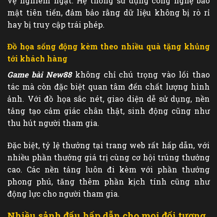
vệ nghiêm ngặt. Hệ thống sử dụng công nghệ bảo
mật tiên tiến, đảm bảo rằng dữ liệu không bị rò rỉ
hay bị truy cập trái phép.
Đồ họa sống động kèm theo nhiều quà tặng khủng
tới khách hàng
Game bài New88
không chỉ chú trọng vào lối thao
tác mà còn đặc biệt quan tâm đến chất lượng hình
ảnh. Với đồ họa sắc nét, giao diện dễ sử dụng, nền
tảng tạo cảm giác chân thật, sinh động cũng như
thu hút người tham gia.
Đặc biệt, tỷ lệ thưởng tại trang web rất hấp dẫn, với
nhiều phần thưởng giá trị cùng cơ hội trúng thưởng
cao. Các nền tảng luôn đi kèm với phần thưởng
phong phú, tăng thêm phần kịch tính cũng như
động lực cho người tham gia.
Nhiều sảnh đấu hấp dẫn cho mọi đối tượng