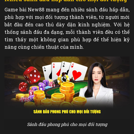
Game bài New88 mang đến nhiều sảnh đấu hấp dẫn,
phù hợp với mọi đối tượng thành viên, từ người mới
bắt đầu đến cao thủ dày dặn kinh nghiệm. Với hệ
thống sảnh đấu đa dạng, mỗi thành viên đều có thể
tìm thấy một không gian phù hợp để thể hiện kỹ
năng cùng chiến thuật của mình.
Sảnh đấu phong phú cho mọi đối tượng