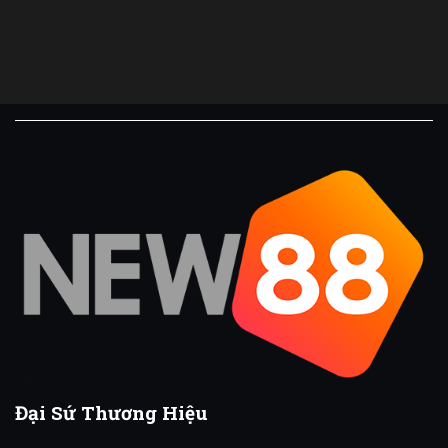
Đại Sứ Thương Hiệu