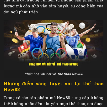
lượng mà còn nhờ vào tâm huyết, sự cống hiến của
đội ngũ phát triển.
Phác hoạ vài nét về thể thao New88
Những điểm sáng tuyệt vời tại thể thao
New88
Trong số các sản phẩm mà New88 cung cấp, không
thể không nhắc đến chuyên mục thể thao, nơi được