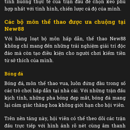
tình huống thực tế của trận đấu để chọn kèo phù
hợp nhất với tình hình, chiến lược cá độ của mình.
Các bộ môn thể thao được ưa chuộng tại
New88
Với hàng loạt bộ môn hấp dẫn, thể thao New88
không chỉ mang đến những trải nghiệm giải trí độc
đáo mà còn tạo điều kiện cho người chơi kiếm tiền
từ sở thích của mình.
Bóng đá
Bóng đá, môn thể thao vua, luôn đứng đầu trong số
các trò chơi hấp dẫn tại nhà cái. Với những trận đấu
kịch tính, những pha bóng đẹp mắt, bóng đá mang
lại cảm giác thăng hoa không giới hạn cho hội viên.
Trên nền tảng này, hội viên có thể theo dõi các trận
đấu trực tiếp với hình ảnh rõ nét cùng âm thanh