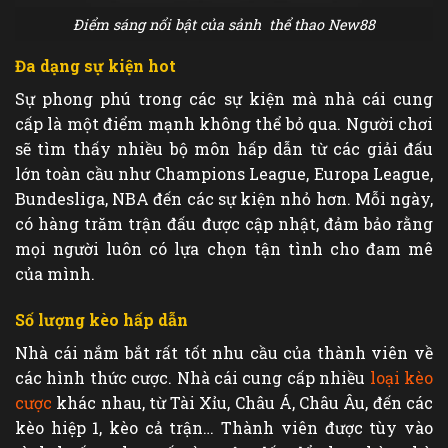
Điểm sáng nổi bật của sảnh thể thao New88
Đa dạng sự kiện hot
Sự phong phú trong các sự kiện mà nhà cái cung
cấp là một điểm mạnh không thể bỏ qua. Người chơi
sẽ tìm thấy nhiều bộ môn hấp dẫn từ các giải đấu
lớn toàn cầu như Champions League, Europa League,
Bundesliga, NBA đến các sự kiện nhỏ hơn. Mỗi ngày,
có hàng trăm trận đấu được cập nhật, đảm bảo rằng
mọi người luôn có lựa chọn tận tình cho đam mê
của mình.
Số lượng kèo hấp dẫn
Nhà cái nắm bắt rất tốt nhu cầu của thành viên về
các hình thức cược. Nhà cái cung cấp nhiều
loại kèo
cược
khác nhau, từ Tài Xỉu, Châu Á, Châu Âu, đến các
kèo hiệp 1, kèo cả trận… Thành viên được tùy vào