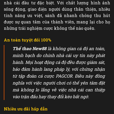
nhà cái đầu tư đặc biệt. Với chất lượng hình ảnh
sống động, giao diện người dùng thân thiện, nhiều
tính năng ưu việt, sảnh đã nhanh chóng thu hút
được sự quan tâm của thành viên, mang lại cho họ
những trải nghiệm cược không thể nào quên.
An toàn tuyệt đối 100%
Thể thao New88
là không gian cá độ an toàn,
minh bạch do chính nhà cái uy tín này phát
hành. Mọi hoạt động cá độ đều được giám sát,
bảo đảm hành lang pháp lý, với chứng nhận
từ tập đoàn cá cược PAGCOR. Điều này đồng
nghĩa với việc người chơi có thể yên tâm đặt
mà không lo lắng về việc nhà cái can thiệp
vào trận đấu hay thay đổi kèo bất ngờ.
Nhiều ưu đãi hấp dẫn