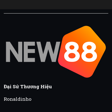
Đại Sứ Thương Hiệu
Ronaldinho