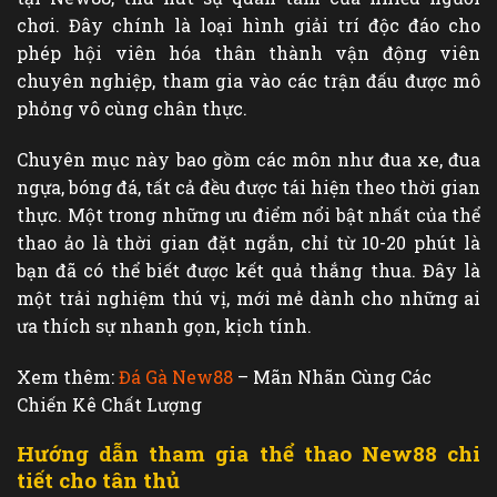
chơi. Đây chính là loại hình giải trí độc đáo cho
phép hội viên hóa thân thành vận động viên
chuyên nghiệp, tham gia vào các trận đấu được mô
phỏng vô cùng chân thực.
Chuyên mục này bao gồm các môn như đua xe, đua
ngựa, bóng đá, tất cả đều được tái hiện theo thời gian
thực. Một trong những ưu điểm nổi bật nhất của thể
thao ảo là thời gian đặt ngắn, chỉ từ 10-20 phút là
bạn đã có thể biết được kết quả thắng thua. Đây là
một trải nghiệm thú vị, mới mẻ dành cho những ai
ưa thích sự nhanh gọn, kịch tính.
Xem thêm:
Đá Gà New88
– Mãn Nhãn Cùng Các
Chiến Kê Chất Lượng
Hướng dẫn tham gia thể thao New88 chi
tiết cho tân thủ