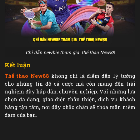
Chỉ dẫn newbie tham gia thể thao New88
Kết luận
Thể thao New88
không chỉ là điểm đến lý tưởng
cho những tín đồ cá cược mà còn mang đến trải
nghiệm đầy hấp dẫn, chuyên nghiệp. Với những lựa
chọn đa dạng, giao diện thân thiện, dịch vụ khách
hàng tận tâm, nơi đây chắc chắn sẽ thỏa mãn niềm
đam của bạn.