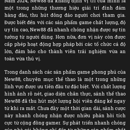
Năm 2024, New88 đã khẳng định vị trí của mình là
một trong những thương hiệu giải trí đình đám
hàng đầu, thu hút đông đảo người chơi tham gia.
Được biết đến với các sản phẩm game chất lượng, độ
uy tín cao, New88 đã nhanh chóng nhận được sự tin
tưởng từ người dùng. Hơn nữa, đơn vị này còn được
cấp phép hoạt động hợp pháp bởi các tổ chức cá độ
lớn, đảm bảo cho thành viên trải nghiệm vừa an
toàn vừa thú vị.
Trong danh sách các sản phẩm game phong phú của
New88, chuyên mục thể thao là một trong những
lĩnh vực được ưu tiên đầu tư đặc biệt. Với chất lượng
hình ảnh rõ nét, giao diện chân thực, sảnh thể thao
New88 đã thu hút một lượng hội viên đáng kể ngay
từ khi ra mắt. Chưa đầy một thời gian dài, sảnh cược
này nhanh chóng nhận được nhiều phản hồi tích
cực từ cộng đồng gamer. Sự phát triển nhanh chóng
của nhà cái không chỉ đến từ những sản phẩm chất