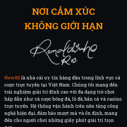
NƠI CẢM XÚC
KHÔNG GIỚI HẠN
New88
là nhà cái uy tín hàng đầu trong lĩnh vực cá
cược trực tuyến tại Việt Nam. Chúng tôi mang đến
trải nghiệm giải trí đỉnh cao với đa dạng trò chơi
hấp dẫn như: cá cược bóng đá, lô đề, bắn cá và casino
trực tuyến. Hệ thống vận hành trên nền tảng công
nghệ hiện đại, đảm bảo mượt mà và ổn định, mang
đến cho người chơi những giây phút giải trí trọn