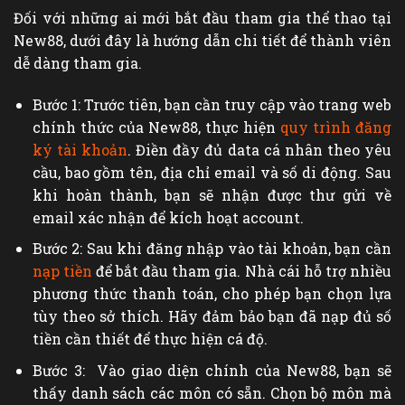
Đối với những ai mới bắt đầu tham gia thể thao tại
New88, dưới đây là hướng dẫn chi tiết để thành viên
dễ dàng tham gia.
Bước 1:
Trước tiên, bạn cần truy cập vào trang web
chính thức của New88, thực hiện
quy trình đăng
ký tài khoản
. Điền đầy đủ data cá nhân theo yêu
cầu, bao gồm tên, địa chỉ email và số di động. Sau
khi hoàn thành, bạn sẽ nhận được thư gửi về
email xác nhận để kích hoạt account.
Bước 2:
Sau khi đăng nhập vào tài khoản, bạn cần
nạp tiền
để bắt đầu tham gia. Nhà cái hỗ trợ nhiều
phương thức thanh toán, cho phép bạn chọn lựa
tùy theo sở thích. Hãy đảm bảo bạn đã nạp đủ số
tiền cần thiết để thực hiện cá độ.
Bước 3:
Vào giao diện chính của New88, bạn sẽ
thấy danh sách các môn có sẵn. Chọn bộ môn mà