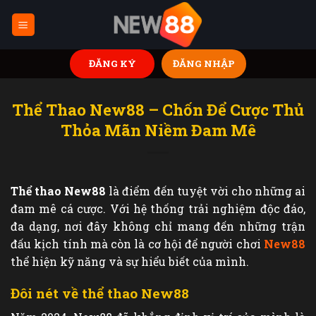
Bỏ
qua
nội
dung
ĐĂNG KÝ
ĐĂNG NHẬP
Thể Thao New88 – Chốn Để Cược Thủ
Thỏa Mãn Niềm Đam Mê
Thể thao New88
là điểm đến tuyệt vời cho những ai
đam mê cá cược. Với hệ thống trải nghiệm độc đáo,
đa dạng, nơi đây không chỉ mang đến những trận
đấu kịch tính mà còn là cơ hội để người chơi
New88
thể hiện kỹ năng và sự hiểu biết của mình.
Đôi nét về thể thao New88