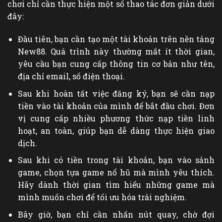
chơi chỉ cần thực hiện một số thao tác đơn giản dưới
đây:
Đầu tiên, bạn cần tạo một tài khoản trên nền tảng
New88. Quá trình này thường mất ít thời gian,
yêu cầu bạn cung cấp thông tin cơ bản như tên,
địa chỉ email, số điện thoại.
Sau khi hoàn tất việc đăng ký, bạn sẽ cần nạp
tiền vào tài khoản của mình để bắt đầu chơi. Đơn
vị cung cấp nhiều phương thức nạp tiền linh
hoạt, an toàn, giúp bạn dễ dàng thực hiện giao
dịch.
Sau khi có tiền trong tài khoản, bạn vào sảnh
game, chọn tựa game nổ hũ mà mình yêu thích.
Hãy dành thời gian tìm hiểu những game mà
mình muốn chơi để tối ưu hóa trải nghiệm.
Bây giờ, bạn chỉ cần nhấn nút quay, chờ đợi