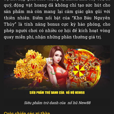
quý, động vật hoang dã không chỉ tạo sức hút cho
sản phẩm mà còn mang lại cảm giác gần gũi với
thiên nhiên. Điểm nổi bật của “Kho Báu Nguyên
Thủy” là tính năng bonus cực kỳ hào phóng, cho
phép người chơi có nhiều cơ hội để kích hoạt vòng
quay miễn phí, nhận những phần thưởng giá trị.
Siêu phẩm trứ danh của nổ hũ New88
Cuộc chiến các vị thần