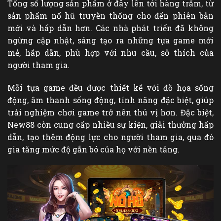
Tổng số lượng sản phẩm ở đây lên tới hàng trăm, từ
sản phẩm nổ hũ truyền thống cho đến phiên bản
mới và hấp dẫn hơn. Các nhà phát triển đã không
ngừng cập nhật, sáng tạo ra những tựa game mới
mẻ, hấp dẫn, phù hợp với nhu cầu, sở thích của
người tham gia.
Mỗi tựa game đều được thiết kế với đồ họa sống
động, âm thanh sống động, tính năng đặc biệt, giúp
trải nghiệm chơi game trở nên thú vị hơn. Đặc biệt,
New88 còn cung cấp nhiều sự kiện, giải thưởng hấp
dẫn, tạo thêm động lực cho người tham gia, qua đó
gia tăng mức độ gắn bó của họ với nền tảng.