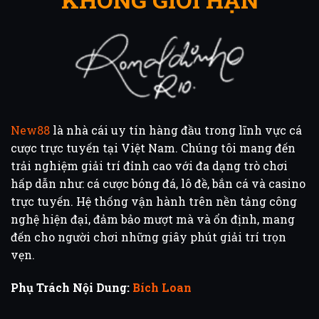
New88
là nhà cái uy tín hàng đầu trong lĩnh vực cá
cược trực tuyến tại Việt Nam. Chúng tôi mang đến
trải nghiệm giải trí đỉnh cao với đa dạng trò chơi
hấp dẫn như: cá cược bóng đá, lô đề, bắn cá và casino
trực tuyến. Hệ thống vận hành trên nền tảng công
nghệ hiện đại, đảm bảo mượt mà và ổn định, mang
đến cho người chơi những giây phút giải trí trọn
vẹn.
Phụ Trách Nội Dung:
Bích Loan