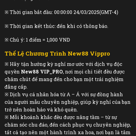
※ Thời gian bắt đầu: 00:00:00 24/03/2025(GMT-4)
※ Thời gian kết thúc: đến khi có thông báo.
※ Chú ý: 1 điểm = 1,000 VND
Thể Lệ Chương Trình New88 Vippro
※ Hãy tận hưởng kỳ nghỉ mơ ước với dịch vụ độc
quyền
New88 VIP_PRO
, nơi mọi chi tiết đều được
chăm chút để mang đến cho bạn một trải nghiệm
đẳng cấp.
※ Dịch vụ cá nhân hóa từ A – Á với sự đồng hành
của người mẫu chuyên nghiệp, giúp kỳ nghỉ của bạn
trở nên hoàn hảo và khó quên.
※ Mỗi khoảnh khắc đều được nâng tầm – từ sự
chăm sóc chu đáo, đến cách phục vụ chuyên nghiệp,
tất cả tạo nên một hành trình xa hoa, nơi bạn là tâm