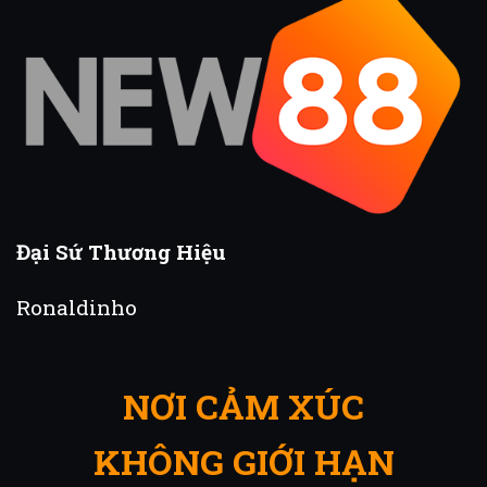
Đại Sứ Thương Hiệu
Ronaldinho
NƠI CẢM XÚC
KHÔNG GIỚI HẠN