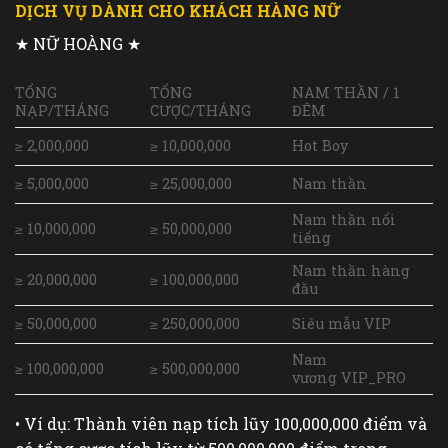
DỊCH VỤ DÀNH CHO KHÁCH HÀNG NỮ
★ NỮ HOÀNG ★
TỔNG
TỔNG
NAM THẦN / 1
NẠP/THÁNG
CƯỢC/THÁNG
ĐÊM
≥ 2,000,000
≥ 10,000,000
Hot Boy
≥ 5,000,000
≥ 25,000,000
Nam thần
Nam thần nổi
≥ 10,000,000
≥ 50,000,000
tiếng
Nam thần hàng
≥ 20,000,000
≥ 100,000,000
đầu
≥ 50,000,000
≥ 250,000,000
Siêu mẫu VIP
Nam
≥ 100,000,000
≥ 500,000,000
vương VIP_PRO
• Ví dụ: Thành viên nạp tích lũy 100,000,000 điểm và