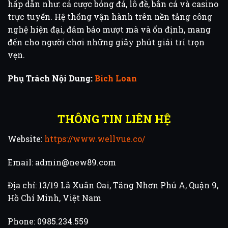
hấp dẫn như: cá cược bóng đá, lô đề, bắn cá và casino
trực tuyến. Hệ thống vận hành trên nền tảng công
nghệ hiện đại, đảm bảo mượt mà và ổn định, mang
đến cho người chơi những giây phút giải trí trọn
vẹn.
Phụ Trách Nội Dung:
Bích Loan
THÔNG TIN LIÊN HỆ
Website:
https://www.wellvue.co/
Email:
admin@new89.com
Địa chỉ: 13/19 Lã Xuân Oai, Tăng Nhơn Phú A, Quận 9,
Hồ Chí Minh, Việt Nam
Phone: 0985.234.559