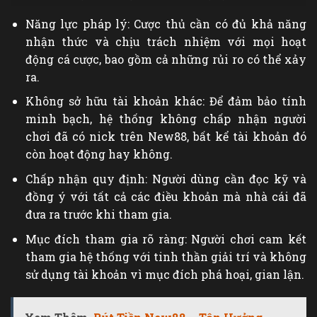
Năng lực pháp lý: Cược thủ cần có đủ khả năng
nhận thức và chịu trách nhiệm với mọi hoạt
động cá cược, bao gồm cả những rủi ro có thể xảy
ra.
Không sở hữu tài khoản khác: Để đảm bảo tính
minh bạch, hệ thống không chấp nhận người
chơi đã có nick trên New88, bất kể tài khoản đó
còn hoạt động hay không.
Chấp nhận quy định: Người dùng cần đọc kỹ và
đồng ý với tất cả các điều khoản mà nhà cái đã
đưa ra trước khi tham gia.
Mục đích tham gia rõ ràng: Người chơi cam kết
tham gia hệ thống với tinh thần giải trí và không
sử dụng tài khoản vì mục đích phá hoại, gian lận.