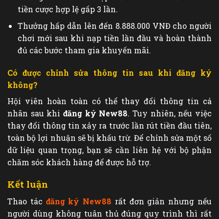
tiền cược hợp lệ gấp 3 lần.
Thưởng hấp dẫn lên đến 8.888.000 VNĐ cho người
chơi mới sau khi nạp tiền lần đầu và hoàn thành
đủ các bước tham gia khuyến mãi.
Có được chỉnh sửa thông tin sau khi đăng ký
không?
Hội viên hoàn toàn có thể thay đổi thông tin cá
nhân sau khi
đăng ký New88
. Tuy nhiên, nếu việc
thay đổi thông tin xảy ra trước lần rút tiền đầu tiên,
toàn bộ lợi nhuận sẽ bị khấu trừ. Để chỉnh sửa một số
dữ liệu quan trọng, bạn sẽ cần liên hệ với bộ phận
chăm sóc khách hàng để được hỗ trợ.
Kết luận
Thao tác
đăng ký New88
rất đơn giản nhưng nếu
người dùng không tuân thủ đúng quy trình thì rất