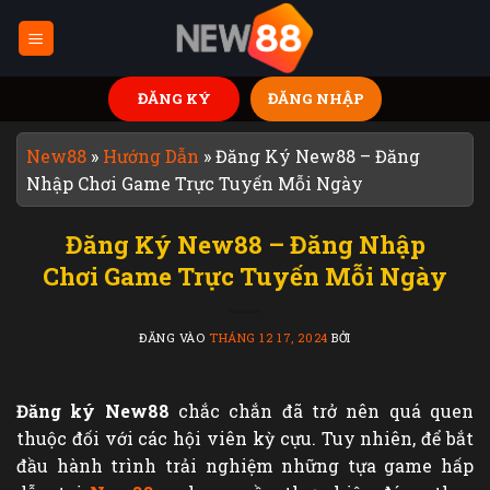
Bỏ
qua
nội
dung
ĐĂNG KÝ
ĐĂNG NHẬP
New88
»
Hướng Dẫn
»
Đăng Ký New88 – Đăng
Nhập Chơi Game Trực Tuyến Mỗi Ngày
Đăng Ký New88 – Đăng Nhập
Chơi Game Trực Tuyến Mỗi Ngày
ĐĂNG VÀO
THÁNG 12 17, 2024
BỞI
Đăng ký New88
chắc chắn đã trở nên quá quen
thuộc đối với các hội viên kỳ cựu. Tuy nhiên, để bắt
đầu hành trình trải nghiệm những tựa game hấp