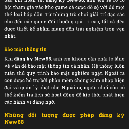
hội tham gia vào kho game cá cược đồ sộ với đủ mọi
thể loại hấp dẫn. Từ những trò chơi giải trí đặc sắc
cho đến các game đổi thưởng giá trị cao, tất cả đều
được thiết kế nhằm mang đến trải nghiệm trọn vẹn
nhất.
Bảo mật thông tin
Khi
đăng ký New88
, anh em không cần phải lo lắng
về vấn đề bảo mật thông tin cá nhân. Hệ thống luôn
tuân thủ quy trình bảo mật nghiêm ngặt. Ngoài ra
còn được hỗ trợ bởi phần mềm chống xâm nhập hiện
đại và quản lý chặt chẽ. Ngoài ra, người chơi còn có
thể kiểm tra lịch sử hoạt động để kịp thời phát hiện
các hành vi đáng ngờ.
Những đối tượng được phép đăng ký
New88