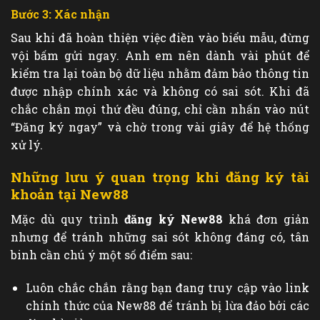
Bước 3: Xác nhận
Sau khi đã hoàn thiện việc điền vào biểu mẫu, đừng
vội bấm gửi ngay. Anh em nên dành vài phút để
kiểm tra lại toàn bộ dữ liệu nhằm đảm bảo thông tin
được nhập chính xác và không có sai sót. Khi đã
chắc chắn mọi thứ đều đúng, chỉ cần nhấn vào nút
“Đăng ký ngay” và chờ trong vài giây để hệ thống
xử lý.
Những lưu ý quan trọng khi đăng ký tài
khoản tại New88
Mặc dù quy trình
đăng ký New88
khá đơn giản
nhưng để tránh những sai sót không đáng có, tân
binh cần chú ý một số điểm sau:
Luôn chắc chắn rằng bạn đang truy cập vào link
chính thức của New88 để tránh bị lừa đảo bởi các