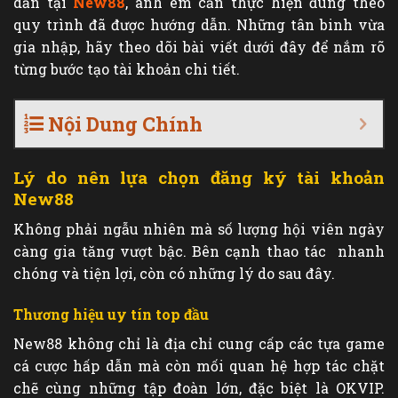
dẫn tại
New88
, anh em cần thực hiện đúng theo
quy trình đã được hướng dẫn. Những tân binh vừa
gia nhập, hãy theo dõi bài viết dưới đây để nắm rõ
từng bước tạo tài khoản chi tiết.
Nội Dung Chính
Lý do nên lựa chọn đăng ký tài khoản
New88
Không phải ngẫu nhiên mà số lượng hội viên ngày
càng gia tăng vượt bậc. Bên cạnh thao tác nhanh
chóng và tiện lợi, còn có những lý do sau đây.
Thương hiệu uy tín top đầu
New88 không chỉ là địa chỉ cung cấp các tựa game
cá cược hấp dẫn mà còn mối quan hệ hợp tác chặt
chẽ cùng những tập đoàn lớn, đặc biệt là OKVIP.