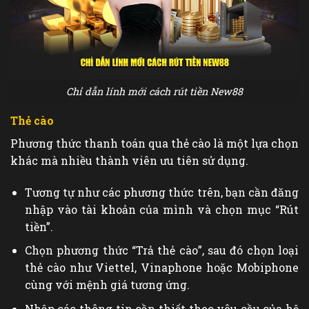
Chỉ dẫn lính mới cách rút tiền New88
Thẻ cào
Phương thức thanh toán qua thẻ cào là một lựa chọn
khác mà nhiều thành viên ưu tiên sử dụng.
Tương tự như các phương thức trên, bạn cần đăng
nhập vào tài khoản của mình và chọn mục “Rút
tiền”.
Chọn phương thức “Trả thẻ cào”, sau đó chọn loại
thẻ cào như Viettel, Vinaphone hoặc Mobiphone
cùng với mệnh giá tương ứng.
Nhập các thông tin cần thiết theo yêu cầu của hệ