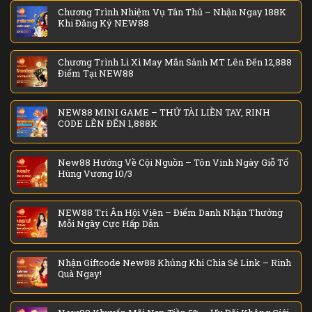
Chương Trình Nhiệm Vụ Tân Thủ – Nhận Ngay 188K
Khi Đăng Ký NEW88
Chương Trình Lì Xì May Mắn Sảnh MT Lên Đến 12,888
Điểm Tại NEW88
NEW88 MINI GAME – THỬ TÀI LIỀN TAY, RINH
CODE LÊN ĐẾN 1,888K
New88 Hướng Về Cội Nguồn – Tôn Vinh Ngày Giỗ Tổ
Hùng Vương 10/3
NEW88 Tri Ân Hội Viên – Điểm Danh Nhận Thưởng
Mỗi Ngày Cực Hấp Dẫn
Nhận Giftcode New88 Khủng Khi Chia Sẻ Link – Rinh
Quà Ngay!