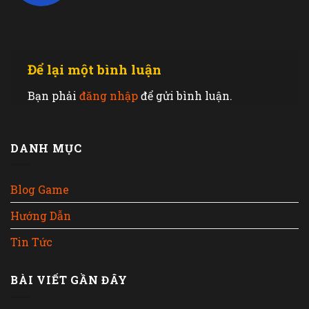
Để lại một bình luận
Bạn phải
đăng nhập
để gửi bình luận.
DANH MỤC
Blog Game
Hướng Dẫn
Tin Tức
BÀI VIẾT GẦN ĐÂY