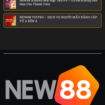
New88 Khuyến Mãi Nạp Tiền 5% – Ưu Đãi Không Giới
Hạn Cho Thành Viên
NEW88 VIPPRO – DỊCH VỤ NGƯỜI MẪU ĐẲNG CẤP
TỪ A ĐẾN Á