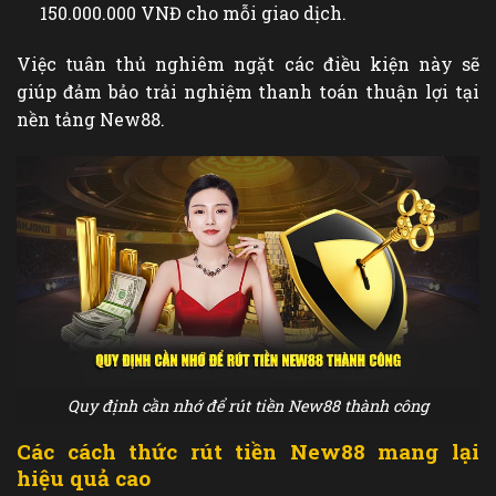
150.000.000 VNĐ cho mỗi giao dịch.
Việc tuân thủ nghiêm ngặt các điều kiện này sẽ
giúp đảm bảo trải nghiệm thanh toán thuận lợi tại
nền tảng New88.
Quy định cần nhớ để rút tiền New88 thành công
Các cách thức rút tiền New88 mang lại
hiệu quả cao