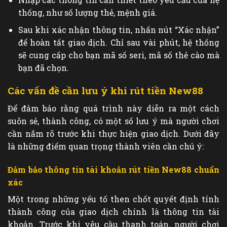
thống, như số lượng thẻ, mệnh giá.
Sau khi xác nhận thông tin, nhấn nút “Xác nhận”
để hoàn tất giao dịch. Chỉ sau vài phút, hệ thống
sẽ cung cấp cho bạn mã số seri, mã số thẻ cào mà
bạn đã chọn.
Các vấn đề cần lưu ý khi rút tiền New88
Để đảm bảo rằng quá trình này diễn ra một cách
suôn sẻ, thành công, có một số lưu ý mà người chơi
cần nắm rõ trước khi thực hiện giao dịch. Dưới đây
là những điểm quan trọng thành viên cần chú ý:
Đảm bảo thông tin tài khoản rút tiền New88 chuẩn
xác
Một trong những yếu tố then chốt quyết định tính
thành công của giao dịch chính là thông tin tài
khoản. Trước khi yêu cầu thanh toán, người chơi