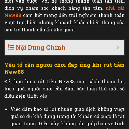
mỗi ván cược. Với hệ thống thanh toán tân tiến,
dịch vụ chăm sóc khách hàng tận tâm,
nhà cái
New88
cam kết mang đến trải nghiệm thanh toán
vượt trội, biến những khoảnh khắc chiến thắng của
bạn trở thành dấu ấn khó quên.
Nội Dung Chính
Yếu tố cần người chơi đáp ứng khi rút tiền
New88
Để thực hiện rút tiền New88 một cách thuận lợi,
hiệu quả, người chơi cần đảm bảo tuân thủ một số
điều kiện thiết yếu.
Việc đảm bảo số lợi nhuận giao dịch không vượt
quá số dư khả dụng trong tài khoản cá cược là rất
quan trọng. Điều này không chỉ giúp bảo vệ tình