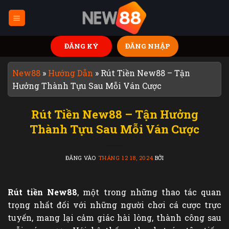
Bỏ
qua
nội
dung
ĐĂNG KÝ
ĐĂNG NHẬP
New88
»
Hướng Dẫn
»
Rút Tiền New88 – Tận
Hưởng Thành Tựu Sau Mỗi Ván Cược
Rút Tiền New88 – Tận Hưởng
Thành Tựu Sau Mỗi Ván Cược
ĐĂNG VÀO
THÁNG 12 18, 2024
BỞI
Rút tiền New88
, một trong những thao tác quan
trọng nhất đối với những người chơi cá cược trực
tuyến, mang lại cảm giác hài lòng, thành công sau