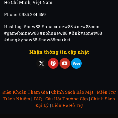
Hồ Chí Minh, Việt Nam
Phone: 0985.234.559
Hashtag: #new88 #nhacainew88 #new88com
#gamebainew88 #nohunew88 #linkvaonew88
#dangkynew88 #new88market
Nhận thông tin cập nhật
Điều Khoản Tham Gia
|
Chính Sách Bảo Mật
|
Miễn Trừ
Trách Nhiệm
|
FAQ - Câu Hỏi Thường Gặp
|
Chính Sách
Đại Lý
|
Liên Hệ Hỗ Trợ