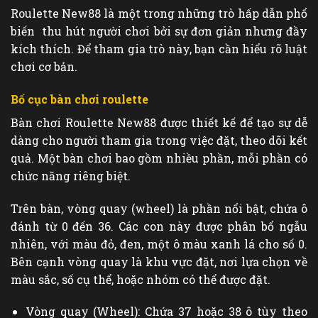
Roulette New88 là một trong những trò hấp dẫn phổ
biến thu hút người chơi bởi sự đơn giản nhưng đầy
kích thích. Để tham gia trò này, bạn cần hiểu rõ luật
chơi cơ bản.
Bố cục bàn chơi roulette
Bàn chơi Roulette New88 được thiết kế để tạo sự dễ
dàng cho người tham gia trong việc đặt, theo dõi kết
quả. Một bàn chơi bao gồm nhiều phần, mỗi phần có
chức năng riêng biệt.
Trên bàn, vòng quay (wheel) là phần nổi bật, chứa ô
đánh từ 0 đến 36. Các con này được phân bổ ngẫu
nhiên, với màu đỏ, đen, một ô màu xanh lá cho số 0.
Bên cạnh vòng quay là khu vực đặt, nơi lựa chọn về
màu sắc, số cụ thể, hoặc nhóm có thể được đặt.
Vòng quay (Wheel): Chứa 37 hoặc 38 ô tùy theo