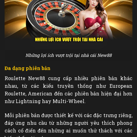
Những lợi ích vượt trội tại nhà cái New88
Đa dạng phiên bản
Roulette New88 cung cấp nhiều phiên bản khác
nhau, từ các kiểu truyền thống như European
Roulette, American đến các phiên bản hiện đại hơn
như Lightning hay Multi-Wheel.
Mỗi phiên bản được thiết kế với các đặc trưng riêng,
đáp ứng nhu cầu từ những người yêu thích phong
cách cổ điển đến những ai muốn thử thách với các