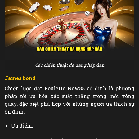
Các chiến thuật đa dạng hấp dẫn
James bond
Chiến lược đặt Roulette New88 cố định là phương
pháp tối ưu hóa xác suất thắng trong mỗi vòng
quay, đặc biệt phù hợp với những người ưa thích sự
ổn định.
Ưu điểm: