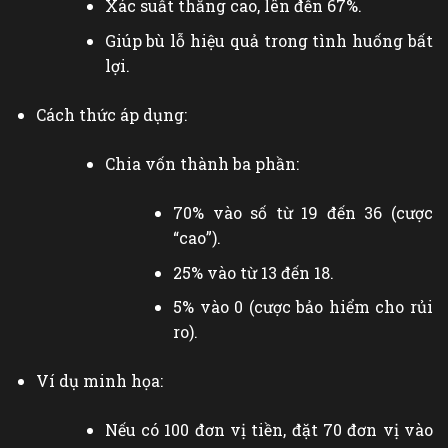
Xác suất thắng cao, lên đến 67%.
Giúp bù lỗ hiệu quả trong tình huống bất
lợi.
Cách thức áp dụng:
Chia vốn thành ba phần:
70% vào số từ 19 đến 36 (cược
“cao”).
25% vào từ 13 đến 18.
5% vào 0 (cược bảo hiểm cho rủi
ro).
Ví dụ minh họa:
Nếu có 100 đơn vị tiền, đặt 70 đơn vị vào