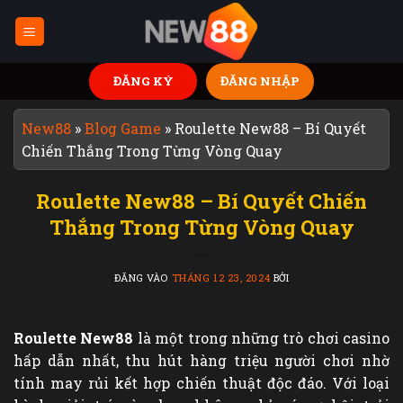
Bỏ
qua
nội
dung
ĐĂNG KÝ
ĐĂNG NHẬP
New88
»
Blog Game
»
Roulette New88 – Bí Quyết
Chiến Thắng Trong Từng Vòng Quay
Roulette New88 – Bí Quyết Chiến
Thắng Trong Từng Vòng Quay
ĐĂNG VÀO
THÁNG 12 23, 2024
BỞI
Roulette New88
là một trong những trò chơi casino
hấp dẫn nhất, thu hút hàng triệu người chơi nhờ
tính may rủi kết hợp chiến thuật độc đáo. Với loại