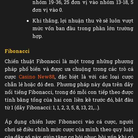
nhóm 19-36, 25 đơn vị vào nhóm 13-18, 5
đơn vị vào 0.
Khi thắng, lợi nhuận thu về sẽ luôn vượt
mức vốn ban đầu trong phần lớn trường
hợp.
Fibonacci
Chiến thuật Fibonacci là một trong những phương
pháp phổ biến và được ưa chuộng trong các trò cá
cược
Casino New88
, đặc biệt là với các loại cược
chẵn lẻ hoặc đỏ đen. Phương pháp này dựa trên dãy
nổi tiếng Fibonacci, trong đó mỗi con tiếp theo được
tính bằng tổng của hai con liền kề trước đó, bắt đầu
từ 1 (dãy Fibonacci: 1, 1, 2, 3, 5, 8, 13, 21,…).
Áp dụng chiến lược Fibonacci vào cá cược, người
chơi sẽ điều chỉnh mức cược của mình theo quy luật
của dãy số này, giúp tăng cơ hội phục hồi vốn khi có