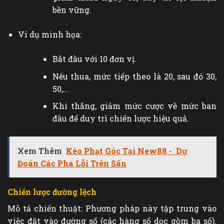
bền vững.
Ví dụ minh họa:
Bắt đầu với 10 đơn vị.
Nếu thua, mức tiếp theo là 20, sau đó 30,
50,…
Khi thắng, giảm mức cược về mức ban
đầu để duy trì chiến lược hiệu quả.
Xem Thêm
Kèo Phạt Góc Tại New88 - Dự
Đoán Các Pha Lỗi Trên Sân
Chiến lược đường lệch
Mô tả chiến thuật: Phương pháp này tập trung vào
việc đặt vào đường số (các hàng số dọc gồm ba số).