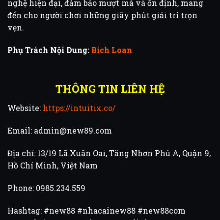
nghệ hiện đại, đảm bảo mượt mà và ổn định, mang
đến cho người chơi những giây phút giải trí trọn
vẹn.
Phụ Trách Nội Dung:
Bích Loan
THÔNG TIN LIÊN HỆ
Website:
https://intuitix.co/
Email:
admin@new89.com
Địa chỉ: 13/19 Lã Xuân Oai, Tăng Nhơn Phú A, Quận 9,
Hồ Chí Minh, Việt Nam
Phone: 0985.234.559
Hashtag: #new88 #nhacainew88 #new88com