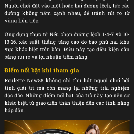
Người chơi đặt vào một hoặc hai đường lệch, tức các
đường không nằm cạnh nhau, để tránh rủi ro từ
vùng liên tiếp.
Ứng dụng thực tế: Nếu chọn đường lệch 1-4-7 và 10-
13-16, xác suất thắng tăng cao do bao phủ hai khu
vực khác biệt trên bàn. Điều này tạo điều kiện cân
bằng rủi ro và lợi nhuận tiềm năng.
Điểm nổi bật khi tham gia
Roulette New88 không chỉ thu hút người chơi bởi
tính giải trí mà còn mang lại những trải nghiệm
độc đáo. Những điểm nổi bật của trò này tạo nên sự
khác biệt, từ giao diện thân thiện đến các tính năng
hấp dẫn.