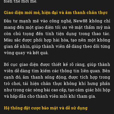
biến thể mới mẻ.
Giao diện mới mẻ, hiện đại và âm thanh chân thực
Đầu tư mạnh mẽ vào công nghệ, New88 không chỉ
mang đến một giao diện tối ưu về mặt thẩm mỹ mà
còn chú trọng đến tính tiện dụng trong thao tác.
Màu sắc được phối hợp hài hòa, tạo nên một không
gian dễ nhìn, giúp thành viên dễ dàng theo dõi từng
vòng quay và kết quả.
Bố cục giao diện được thiết kế rõ ràng, giúp thành
viên dễ dàng tìm kiếm các thông tin liên quan. Bên
cạnh đó, âm thanh sống động, được tích hợp trong
trò chơi, tái hiện chân thực không khí hưng phấn
như trong các sòng bài cao cấp, tạo cảm giác hồi hộp
và hấp dẫn cho thành viên mỗi khi tham gia.
Hệ thống đặt cược bảo mật và dễ sử dụng