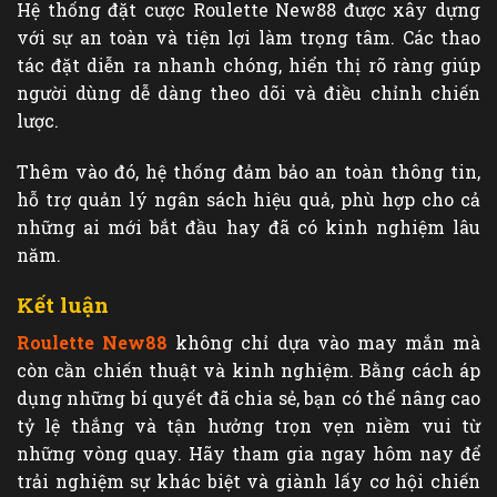
Hệ thống đặt cược Roulette New88 được xây dựng
với sự an toàn và tiện lợi làm trọng tâm. Các thao
tác đặt diễn ra nhanh chóng, hiển thị rõ ràng giúp
người dùng dễ dàng theo dõi và điều chỉnh chiến
lược.
Thêm vào đó, hệ thống đảm bảo an toàn thông tin,
hỗ trợ quản lý ngân sách hiệu quả, phù hợp cho cả
những ai mới bắt đầu hay đã có kinh nghiệm lâu
năm.
Kết luận
Roulette New88
không chỉ dựa vào may mắn mà
còn cần chiến thuật và kinh nghiệm. Bằng cách áp
dụng những bí quyết đã chia sẻ, bạn có thể nâng cao
tỷ lệ thắng và tận hưởng trọn vẹn niềm vui từ
những vòng quay. Hãy tham gia ngay hôm nay để
trải nghiệm sự khác biệt và giành lấy cơ hội chiến